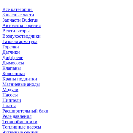
Все категории
Запасные части
Запчасти Buderus
Автоматы горения
Вентиляторы
Воздухоотводчики
Газовая арматура
Горелки
Датчики
Диффреле
Дымососы
Клапаны
Колосники
Краны подпитки
Магниевые аноды
Модули
Насосы
Ниппели
Платы
Расширительный баки
Реле давления
Теплообменники
Топливные насосы
Чугунные секции