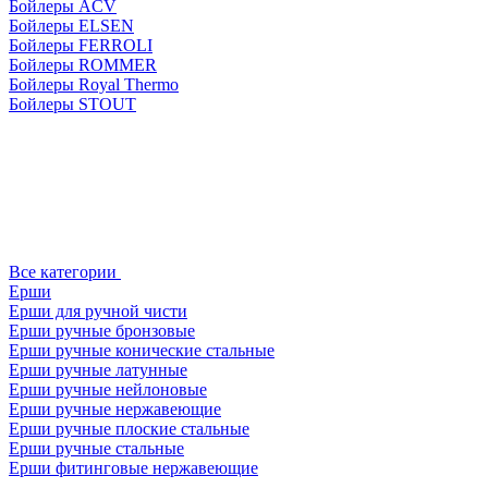
Бойлеры ACV
Бойлеры ELSEN
Бойлеры FERROLI
Бойлеры ROMMER
Бойлеры Royal Thermo
Бойлеры STOUT
Все категории
Ерши
Ерши для ручной чисти
Ерши ручные бронзовые
Ерши ручные конические стальные
Ерши ручные латунные
Ерши ручные нейлоновые
Ерши ручные нержавеющие
Ерши ручные плоские стальные
Ерши ручные стальные
Ерши фитинговые нержавеющие