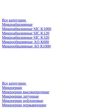
Все категории
Микроабразивные
Микроабразивные SIC K1000
Микроабразивные SIC K120
Микроабразивные SIC K320
Микрообразивные AO К600
Микрообразивные АО К1000
Все категории
Микроерши
Микроерши высокопрочные
Микроерши латунные
Микроерши нейлоновые
Микроерши нержавеющие