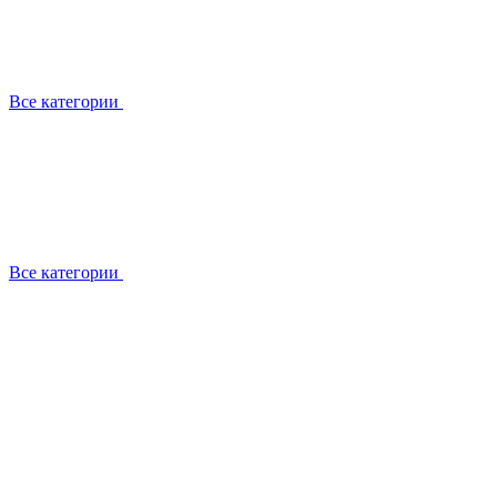
Все категории
Все категории
Работаем с брендами
Сотрудники
Отзывы клиентов
Реквизиты
Информация на сайте
Сертификаты СЦентров
География работ
Ремонт
Выезд мастера