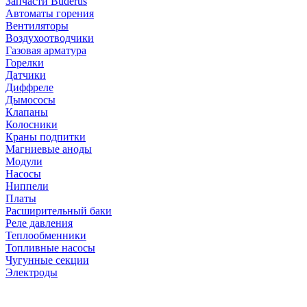
Запчасти Buderus
Автоматы горения
Вентиляторы
Воздухоотводчики
Газовая арматура
Горелки
Датчики
Диффреле
Дымососы
Клапаны
Колосники
Краны подпитки
Магниевые аноды
Модули
Насосы
Ниппели
Платы
Расширительный баки
Реле давления
Теплообменники
Топливные насосы
Чугунные секции
Электроды