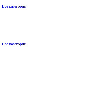
Все категории
Все категории
Работаем с брендами
Сотрудники
Отзывы клиентов
Реквизиты
Информация на сайте
Сертификаты СЦентров
География работ
Ремонт
Выезд мастера
Замена секции
Замена секции Buderus
Замена секции Viessmann