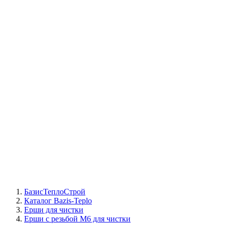
СЦ Buderus
СЦ Baxi
СЦ Viessmann
СЦ Wolf
СЦ Bosch
СЦ ACV
СЦ De Dietrich
Сотрудники
Реквизиты
БТС на карте
БазисТеплоСтрой
Каталог Bazis-Teplo
Ерши для чистки
Ерши с резьбой М6 для чистки