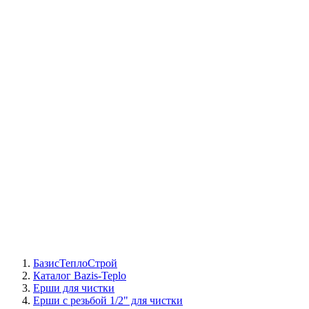
СЦ Buderus
СЦ Baxi
СЦ Viessmann
СЦ Wolf
СЦ Bosch
СЦ ACV
СЦ De Dietrich
Сотрудники
Реквизиты
БТС на карте
БазисТеплоСтрой
Каталог Bazis-Teplo
Ерши для чистки
Ерши с резьбой 1/2" для чистки