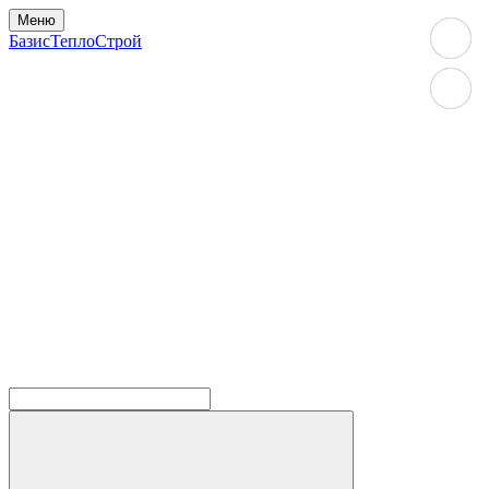
Меню
БазисТеплоСтрой