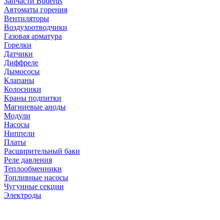
Запчасти Buderus
Автоматы горения
Вентиляторы
Воздухоотводчики
Газовая арматура
Горелки
Датчики
Диффреле
Дымососы
Клапаны
Колосники
Краны подпитки
Магниевые аноды
Модули
Насосы
Ниппели
Платы
Расширительный баки
Реле давления
Теплообменники
Топливные насосы
Чугунные секции
Электроды