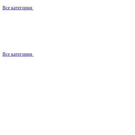
Все категории
Все категории
Работаем с брендами
Сотрудники
Отзывы клиентов
Реквизиты
Информация на сайте
Сертификаты СЦентров
География работ
Ремонт
Выезд мастера
Замена секции
Замена секции Buderus
Замена секции Viessmann