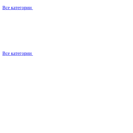
Все категории
Все категории
Работаем с брендами
Сотрудники
Отзывы клиентов
Реквизиты
Информация на сайте
Сертификаты СЦентров
География работ
Ремонт
Выезд мастера
Замена секции
Замена секции Buderus
Замена секции Viessmann