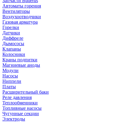
Запчасти Buderus
Автоматы горения
Вентиляторы
Воздухоотводчики
Газовая арматура
Горелки
Датчики
Диффреле
Дымососы
Клапаны
Колосники
Краны подпитки
Магниевые аноды
Модули
Насосы
Ниппели
Платы
Расширительный баки
Реле давления
Теплообменники
Топливные насосы
Чугунные секции
Электроды