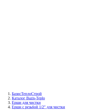
СЦ Buderus
СЦ Baxi
СЦ Viessmann
СЦ Wolf
СЦ Bosch
СЦ ACV
СЦ De Dietrich
Сотрудники
Реквизиты
БТС на карте
БазисТеплоСтрой
Каталог Bazis-Teplo
Ерши для чистки
Ерши с резьбой 1/2" для чистки