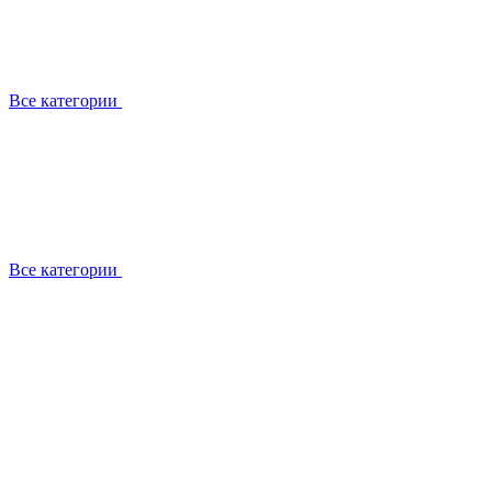
Все категории
Все категории
Работаем с брендами
Сотрудники
Отзывы клиентов
Реквизиты
Информация на сайте
Сертификаты СЦентров
География работ
Ремонт
Выезд мастера