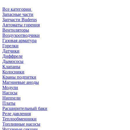
Все категории
Запасные части
Запчасти Buderus
Автоматы горения
Вентиляторы
Воздухоотводчики
Газовая арматура
Горелки
Датчики
Диффреле
Дымососы
Клапаны
Колосники
Краны подпитки
Магниевые аноды
Модули
Насосы
Ниппели
Платы
Расширительный баки
Реле давления
Теплообменники
Топливные насосы
Чугунные секции