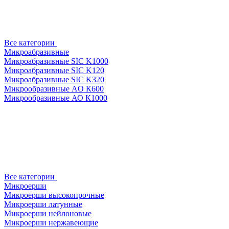
Все категории
Микроабразивные
Микроабразивные SIC K1000
Микроабразивные SIC K120
Микроабразивные SIC K320
Микрообразивные AO К600
Микрообразивные АО К1000
Все категории
Микроерши
Микроерши высокопрочные
Микроерши латунные
Микроерши нейлоновые
Микроерши нержавеющие