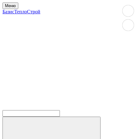
Меню
БазисТеплоСтрой