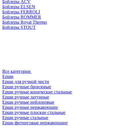
Бойлеры ACV
Бойлеры ELSEN
Бойлеры FERROLI
Бойлеры ROMMER
Бойлеры Royal Thermo
Бойлеры STOUT
Все категории
Ерши
Ерши для ручной чисти
Ерши ручные бронзовые
Ерши ручные конические стальные
Ерши ручные латунные
Ерши ручные нейлоновые
Ерши ручные нержавеющие
Ерши ручные плоские стальные
Ерши ручные стальные
Ерши фитинговые нержавеющие