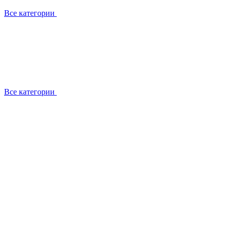
Все категории
Все категории
Работаем с брендами
Сотрудники
Отзывы клиентов
Реквизиты
Информация на сайте
Сертификаты СЦентров
География работ
Ремонт
Выезд мастера
Замена секции
Замена секции Buderus
Замена секции Viessmann