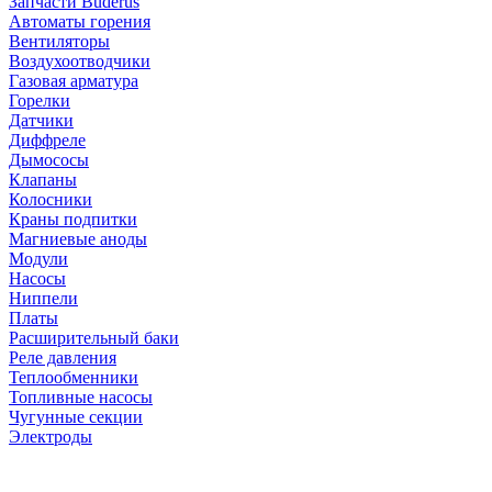
Запчасти Buderus
Автоматы горения
Вентиляторы
Воздухоотводчики
Газовая арматура
Горелки
Датчики
Диффреле
Дымососы
Клапаны
Колосники
Краны подпитки
Магниевые аноды
Модули
Насосы
Ниппели
Платы
Расширительный баки
Реле давления
Теплообменники
Топливные насосы
Чугунные секции
Электроды