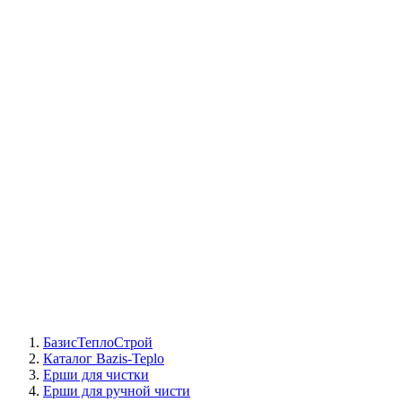
СЦ Buderus
СЦ Baxi
СЦ Viessmann
СЦ Wolf
СЦ Bosch
СЦ ACV
СЦ De Dietrich
Сотрудники
Реквизиты
БТС на карте
БазисТеплоСтрой
Каталог Bazis-Teplo
Ерши для чистки
Ерши для ручной чисти