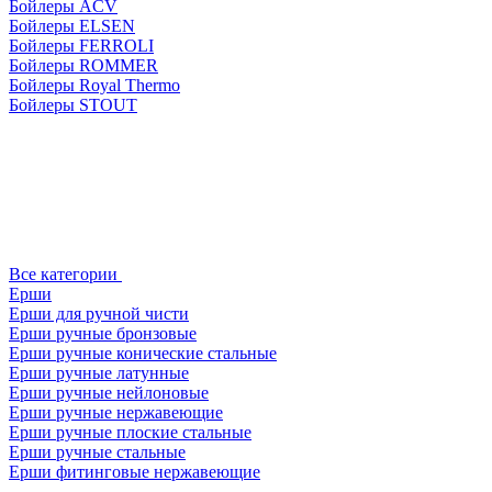
Бойлеры ACV
Бойлеры ELSEN
Бойлеры FERROLI
Бойлеры ROMMER
Бойлеры Royal Thermo
Бойлеры STOUT
Все категории
Ерши
Ерши для ручной чисти
Ерши ручные бронзовые
Ерши ручные конические стальные
Ерши ручные латунные
Ерши ручные нейлоновые
Ерши ручные нержавеющие
Ерши ручные плоские стальные
Ерши ручные стальные
Ерши фитинговые нержавеющие