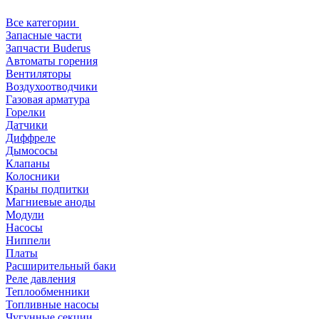
Все категории
Запасные части
Запчасти Buderus
Автоматы горения
Вентиляторы
Воздухоотводчики
Газовая арматура
Горелки
Датчики
Диффреле
Дымососы
Клапаны
Колосники
Краны подпитки
Магниевые аноды
Модули
Насосы
Ниппели
Платы
Расширительный баки
Реле давления
Теплообменники
Топливные насосы
Чугунные секции