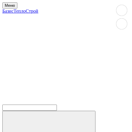
Меню
БазисТеплоСтрой