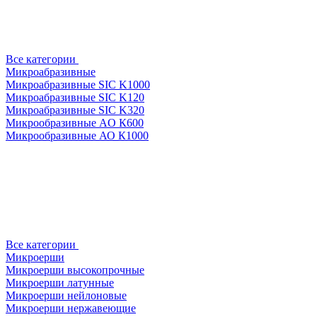
Все категории
Микроабразивные
Микроабразивные SIC K1000
Микроабразивные SIC K120
Микроабразивные SIC K320
Микрообразивные AO К600
Микрообразивные АО К1000
Все категории
Микроерши
Микроерши высокопрочные
Микроерши латунные
Микроерши нейлоновые
Микроерши нержавеющие