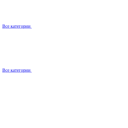
Все категории
Все категории
Работаем с брендами
Сотрудники
Отзывы клиентов
Реквизиты
Информация на сайте
Сертификаты СЦентров
География работ
Ремонт
Выезд мастера