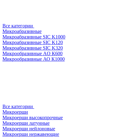
Все категории
Микроабразивные
Микроабразивные SIC K1000
Микроабразивные SIC K120
Микроабразивные SIC K320
Микрообразивные AO К600
Микрообразивные АО К1000
Все категории
Микроерши
Микроерши высокопрочные
Микроерши латунные
Микроерши нейлоновые
Микроерши нержавеющие