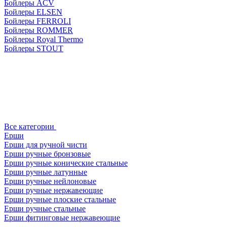
Бойлеры ACV
Бойлеры ELSEN
Бойлеры FERROLI
Бойлеры ROMMER
Бойлеры Royal Thermo
Бойлеры STOUT
Все категории
Ерши
Ерши для ручной чисти
Ерши ручные бронзовые
Ерши ручные конические стальные
Ерши ручные латунные
Ерши ручные нейлоновые
Ерши ручные нержавеющие
Ерши ручные плоские стальные
Ерши ручные стальные
Ерши фитинговые нержавеющие