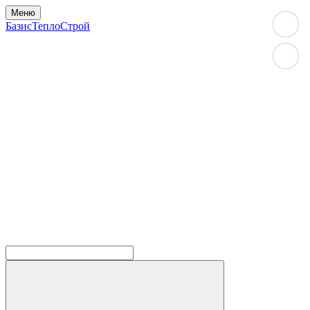
Меню
БазисТеплоСтрой