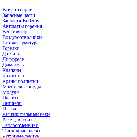
Все категории
Запасные части
Запчасти Buderus
Автоматы горения
Вентиляторы
Воздухоотводчики
Газовая арматура
Горелки
Датчики
Диффреле
Дымососы
Клапаны
Колосники
Краны подпитки
Магниевые аноды
Модули
Насосы
Ниппели
Платы
Расширительный баки
Реле давления
Теплообменники
Топливные насосы
Чугунные секции