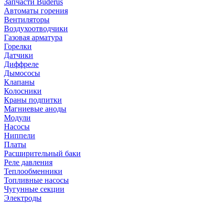
Запчасти Buderus
Автоматы горения
Вентиляторы
Воздухоотводчики
Газовая арматура
Горелки
Датчики
Диффреле
Дымососы
Клапаны
Колосники
Краны подпитки
Магниевые аноды
Модули
Насосы
Ниппели
Платы
Расширительный баки
Реле давления
Теплообменники
Топливные насосы
Чугунные секции
Электроды