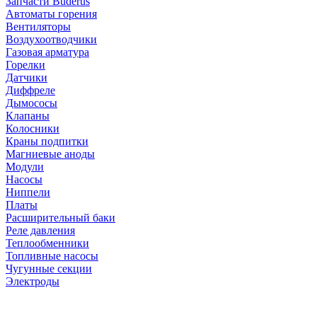
Запчасти Buderus
Автоматы горения
Вентиляторы
Воздухоотводчики
Газовая арматура
Горелки
Датчики
Диффреле
Дымососы
Клапаны
Колосники
Краны подпитки
Магниевые аноды
Модули
Насосы
Ниппели
Платы
Расширительный баки
Реле давления
Теплообменники
Топливные насосы
Чугунные секции
Электроды