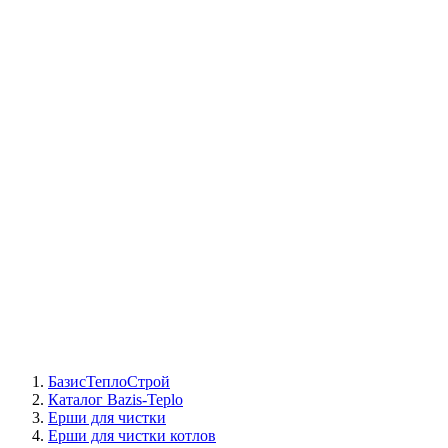
СЦ Buderus
СЦ Baxi
СЦ Viessmann
СЦ Wolf
СЦ Bosch
СЦ ACV
СЦ De Dietrich
Сотрудники
Реквизиты
БТС на карте
БазисТеплоСтрой
Каталог Bazis-Teplo
Ерши для чистки
Ерши для чистки котлов