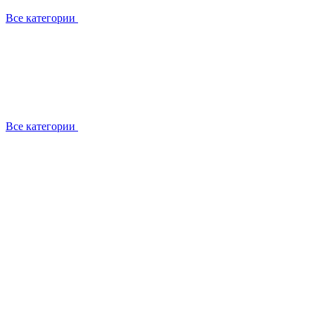
Все категории
Все категории
Работаем с брендами
Сотрудники
Отзывы клиентов
Реквизиты
Информация на сайте
Сертификаты СЦентров
География работ
Ремонт
Выезд мастера
Замена секции
Замена секции Buderus
Замена секции Viessmann