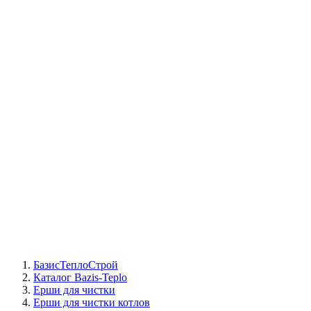
СЦ Buderus
СЦ Baxi
СЦ Viessmann
СЦ Wolf
СЦ Bosch
СЦ ACV
СЦ De Dietrich
Сотрудники
Реквизиты
БТС на карте
БазисТеплоСтрой
Каталог Bazis-Teplo
Ерши для чистки
Ерши для чистки котлов