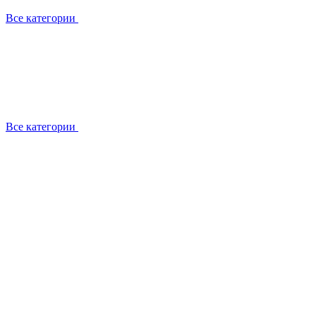
Все категории
Все категории
Работаем с брендами
Сотрудники
Отзывы клиентов
Реквизиты
Информация на сайте
Сертификаты СЦентров
География работ
Ремонт
Выезд мастера
Замена секции
Замена секции Buderus
Замена секции Viessmann