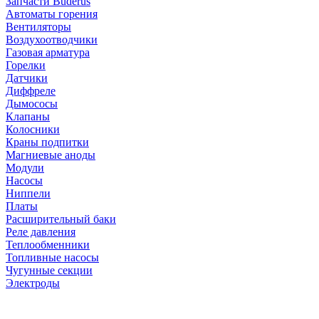
Запчасти Buderus
Автоматы горения
Вентиляторы
Воздухоотводчики
Газовая арматура
Горелки
Датчики
Диффреле
Дымососы
Клапаны
Колосники
Краны подпитки
Магниевые аноды
Модули
Насосы
Ниппели
Платы
Расширительный баки
Реле давления
Теплообменники
Топливные насосы
Чугунные секции
Электроды