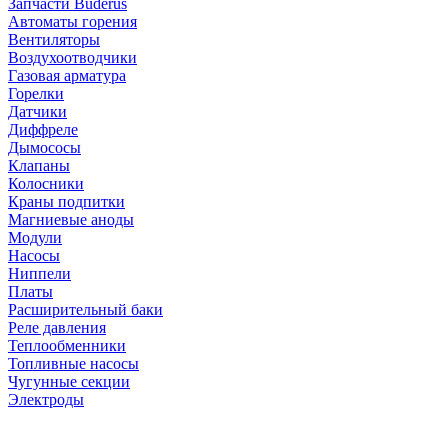
Запчасти Buderus
Автоматы горения
Вентиляторы
Воздухоотводчики
Газовая арматура
Горелки
Датчики
Диффреле
Дымососы
Клапаны
Колосники
Краны подпитки
Магниевые аноды
Модули
Насосы
Ниппели
Платы
Расширительный баки
Реле давления
Теплообменники
Топливные насосы
Чугунные секции
Электроды